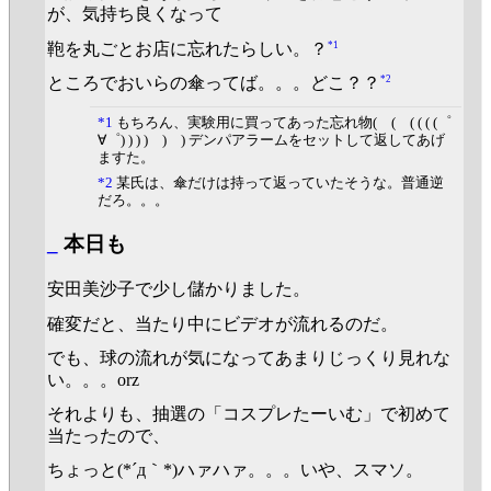
が、気持ち良くなって
*1
鞄を丸ごとお店に忘れたらしい。？
*2
ところでおいらの傘ってば。。。どこ？？
*1
もちろん、実験用に買ってあった忘れ物( ( ( ( ( (゜
∀゜) ) ) ) ) ) デンパアラームをセットして返してあげ
ますた。
*2
某氏は、傘だけは持って返っていたそうな。普通逆
だろ。。。
_
本日も
安田美沙子で少し儲かりました。
確変だと、当たり中にビデオが流れるのだ。
でも、球の流れが気になってあまりじっくり見れな
い。。。orz
それよりも、抽選の「コスプレたーいむ」で初めて
当たったので、
ちょっと(*´д｀*)ハァハァ。。。いや、スマソ。