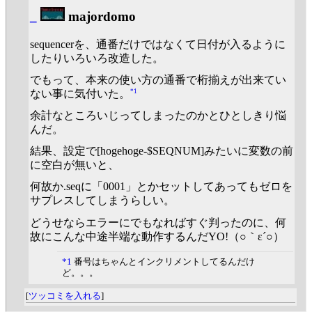
_
majordomo
sequencerを、通番だけではなくて日付が入るように
したりいろいろ改造した。
でもって、本来の使い方の通番で桁揃えが出来てい
*1
ない事に気付いた。
余計なところいじってしまったのかとひとしきり悩
んだ。
結果、設定で[hogehoge-$SEQNUM]みたいに変数の前
に空白が無いと、
何故か.seqに「0001」とかセットしてあってもゼロを
サプレスしてしまうらしい。
どうせならエラーにでもなればすぐ判ったのに、何
故にこんな中途半端な動作するんだYO!（○｀ε´○）
*1
番号はちゃんとインクリメントしてるんだけ
ど。。。
[
ツッコミを入れる
]