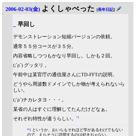
よくしゃべった
2006-02-03(金)
[
長年日記
]
_
早回し
デモンストレーション短縮バージョンの依頼。
通常５５分コースが３５分。
内容省略しつつもかなり早回し。しかも２回。
(;´ρ`) グッタリ 。
午前中は某官庁の通信屋さんにTD-FFTの説明。
どうやら周波数ドメインでしか物が考えられないら
しい。
(;´ρ`)チカレタヨ・・・。
某省の人はすぐに理解してたんだけどなぁ。
*1
それぞれ特性が違うらしい。
*1
というか、おいらもそれほど学があるわけでもない
ので、えらそうに説明するのは好きぢゃない。