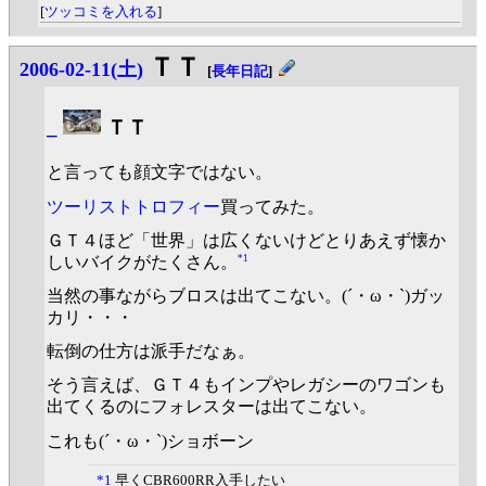
[
ツッコミを入れる
]
ＴＴ
2006-02-11(土)
[
長年日記
]
_
ＴＴ
と言っても顔文字ではない。
ツーリストトロフィー
買ってみた。
ＧＴ４ほど「世界」は広くないけどとりあえず懐か
*1
しいバイクがたくさん。
当然の事ながらブロスは出てこない。(´・ω・`)ガッ
カリ・・・
転倒の仕方は派手だなぁ。
そう言えば、ＧＴ４もインプやレガシーのワゴンも
出てくるのにフォレスターは出てこない。
これも(´・ω・`)ショボーン
*1
早くCBR600RR入手したい