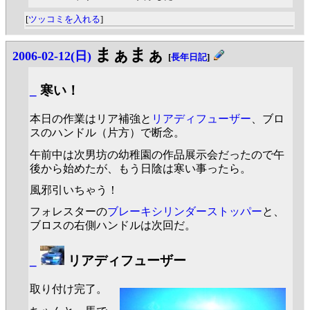
[
ツッコミを入れる
]
まぁまぁ
2006-02-12(日)
[
長年日記
]
_
寒い！
本日の作業はリア補強と
リアディフューザー
、ブロ
スのハンドル（片方）で断念。
午前中は次男坊の幼稚園の作品展示会だったので午
後から始めたが、もう日陰は寒い事ったら。
風邪引いちゃう！
フォレスターの
ブレーキシリンダーストッパー
と、
ブロスの右側ハンドルは次回だ。
_
リアディフューザー
取り付け完了。