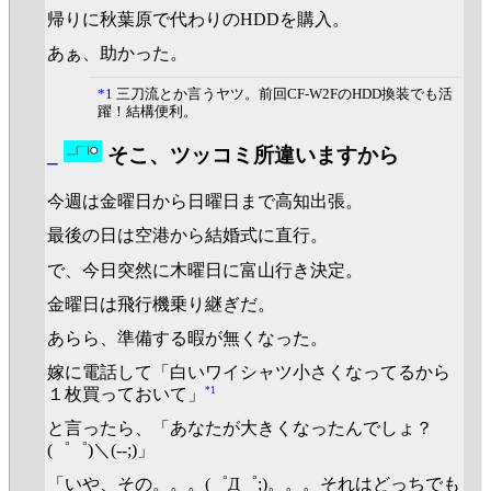
帰りに秋葉原で代わりのHDDを購入。
あぁ、助かった。
*1
三刀流とか言うヤツ。前回CF-W2FのHDD換装でも活
躍！結構便利。
_
そこ、ツッコミ所違いますから
今週は金曜日から日曜日まで高知出張。
最後の日は空港から結婚式に直行。
で、今日突然に木曜日に富山行き決定。
金曜日は飛行機乗り継ぎだ。
あらら、準備する暇が無くなった。
嫁に電話して「白いワイシャツ小さくなってるから
*1
１枚買っておいて」
と言ったら、「あなたが大きくなったんでしょ？
(゜゜)＼(--;)」
「いや、その。。。(゜Д゜;)。。。それはどっちでも