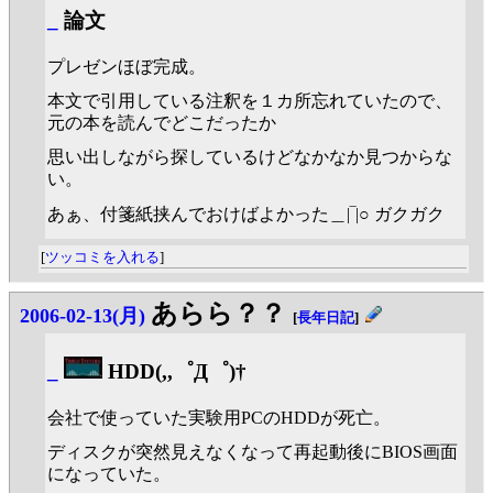
_
論文
プレゼンほぼ完成。
本文で引用している注釈を１カ所忘れていたので、
元の本を読んでどこだったか
思い出しながら探しているけどなかなか見つからな
い。
あぁ、付箋紙挟んでおけばよかった＿|‾|○ ガクガク
[
ツッコミを入れる
]
あらら？？
2006-02-13(月)
[
長年日記
]
_
HDD(,,゜Д゜)†
会社で使っていた実験用PCのHDDが死亡。
ディスクが突然見えなくなって再起動後にBIOS画面
になっていた。