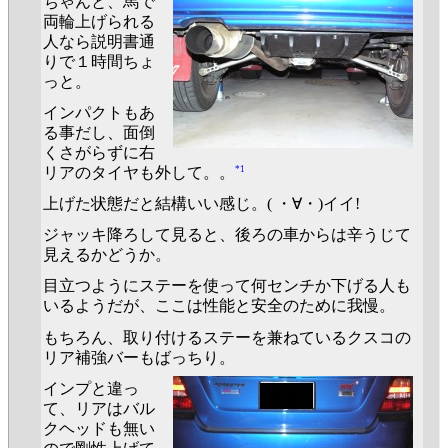
ちゃんと、馬で
両輪上げられる
人なら説明書通
りで１時間ちょ
っと。
インパクトもあ
る事だし、面倒
くさがらずに右
*1
リアのタイヤも外して。。
上げた状態だと結構いい感じ。( ・∀・)イイ!
ジャッキ降ろして見ると、後ろの車からは辛うじて
見えるかどうか。
目立つようにステーを使って何センチか下げる人も
いるようだが、ここは性能と安全のために我慢。
もちろん、取り付けるステーを兼ねているクスコの
リア補強バーもばっちり。
インプと違っ
て、リアはバル
クヘッドも無い