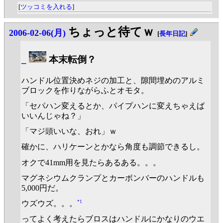
[
ツッコミを入れる
]
ちょっと待てｗ
2006-02-06(月)
[
長年日記
]
_
本末転倒？
ハンドル位置決めネジの加工と、隙間埋めのアルミ
ブロックを作りながらふとオモタ。
「セパハン変えるとか、パイプハンに変えちゃえば
いいんじゃね？」
「マジ頭いいな、おれ」ｗ
確かに、ハリケーンとかなら角度も調節できるし。
オクで41mm用を見たらあるある。。。
マグネシウムクランプとカーボンバーのハンドルも
5,000円だ。
*1
ウズウズ。。。
ってよく考えたらブロスはハンドルにかなりのウエ