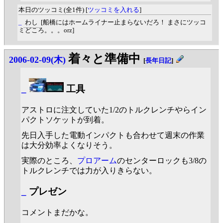
本日のツッコミ(全1件) [
ツッコミを入れる
]
_
わし
[船橋にはホームライナー止まらないだろ！ まさにツッコ
ミどころ。。。orz]
着々と準備中
2006-02-09(木)
[
長年日記
]
_
工具
アストロに注文していた1/2のトルクレンチやらイン
パクトソケットが到着。
先日入手した電動インパクトも合わせて週末の作業
は大分効率よくなりそう。
実際のところ、
プロアーム
のセンターロックも3/8の
トルクレンチでは力が入りきらない。
_
プレゼン
コメントまだかな。