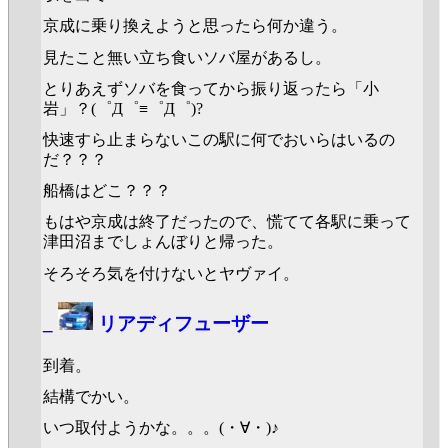
京成に乗り換えようと思ったら何か違う。
見たこと無い立ち食いソバ屋があるし。
とりあえずソバを食ってから振り返ったら「小
岩」？(゜Д゜≡゜Д゜)?
快速すら止まらないこの駅に何でおいらはいるの
だ？？？
船橋はどこ？？？
もはや京成は終了だったので、慌てて各駅に乗って
津田沼までしょんぼりと帰った。
そろそろ気を付けないとヤヴァイ。
_
リアディフューザー
到着。
結構でかい。
いつ取付ようかな。。。(・∀・)♪