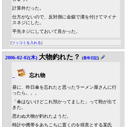
計算外だった。
仕方がないので、反対側に金鋸で溝を付けてマイナ
スネジにした。
平先ネジにしておいて良かった。
[
ツッコミを入れる
]
大物釣れた？
2006-02-02(木)
[
長年日記
]
_
忘れ物
昼に、昨日傘を忘れたと思ったラーメン屋さんに行
ったら。。。
「傘はないけどこれ預かってました」って鞄が出て
きた。
思わぬ大物が釣れたようだ。
時計や携帯をあちこちに置くのを得意とする某氏