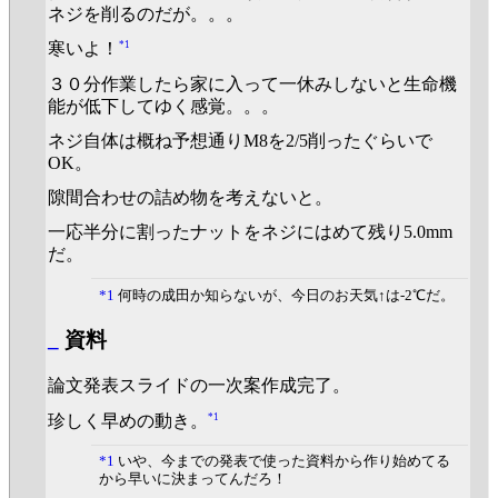
ネジを削るのだが。。。
*1
寒いよ！
３０分作業したら家に入って一休みしないと生命機
能が低下してゆく感覚。。。
ネジ自体は概ね予想通りM8を2/5削ったぐらいで
OK。
隙間合わせの詰め物を考えないと。
一応半分に割ったナットをネジにはめて残り5.0mm
だ。
*1
何時の成田か知らないが、今日のお天気↑は-2℃だ。
_
資料
論文発表スライドの一次案作成完了。
*1
珍しく早めの動き。
*1
いや、今までの発表で使った資料から作り始めてる
から早いに決まってんだろ！