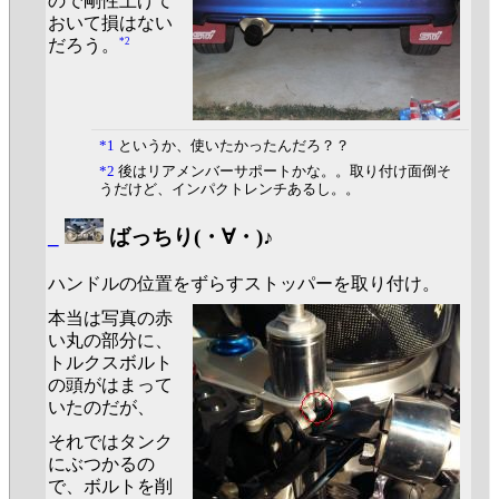
ので剛性上げて
おいて損はない
*2
だろう。
*1
というか、使いたかったんだろ？？
*2
後はリアメンバーサポートかな。。取り付け面倒そ
うだけど、インパクトレンチあるし。。
_
ばっちり(・∀・)♪
ハンドルの位置をずらすストッパーを取り付け。
本当は写真の赤
い丸の部分に、
トルクスボルト
の頭がはまって
いたのだが、
それではタンク
にぶつかるの
で、ボルトを削