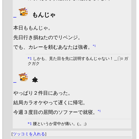
_
もんじゃ
本日ももんじゃ。
先日行き損ねたのでリベンジ。
*1
でも、カレーを頼むあなたは強者。
*1
しかも、見た目を先に説明するんじゃない！＿|‾|○ ガ
クガク
_
傘
やっぱり２件目にあった。
結局カラオケやって遅くに帰宅。
*1
今週３度目の居間のソファーで就寝。
*1
腰というか背中が痛い。(;。;)
[
ツッコミを入れる
]