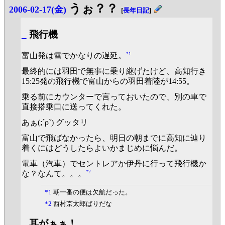
うぉ？？
2006-02-17(金)
[
長年日記
]
_
飛行機
*1
富山発は雪でかなりの遅延。
最終的には羽田で無事に乗り継げたけど、高知行き
15:25発の飛行機で富山からの羽田着陸が14:55。
乗る前にカウンターで言っておいたので、別の車で
直接搭乗口に送ってくれた。
あぁ(;´ρ`) グッタリ
富山で飛ばなかったら、明日の朝までに高知に辿り
着くにはどうしたらよいかまじめに悩んだ。
電車（汽車）でセントレアか伊丹に行って飛行機か
*2
な？なんて。。。
*1
朝一番の便は欠航だった。
*2
西村京太郎ばりだな
_
耳がぁぁ！