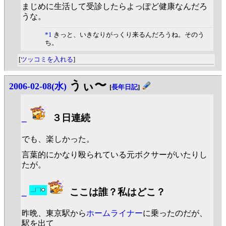
まじめに生活して受診したらよっぽど健康なんだろ
うな。
*1
きっと、いきなりがっくり来るんだろうね。そのう
ち。
[
ツッコミを入れる
]
うぃ〜
2006-02-08(水)
[
長年日記
]
_
３日連続
でも、楽しかった。
言葉的にかなり殴られている元ボクサーがいたりし
たが。
_
ここは誰？私はどこ？
昨晩、東京駅から
ホームライナー
に乗ったのだが、
駅を出て