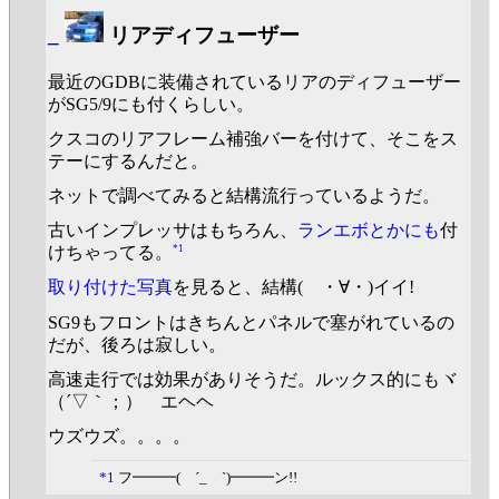
_
リアディフューザー
最近のGDBに装備されているリアのディフューザー
がSG5/9にも付くらしい。
クスコのリアフレーム補強バーを付けて、そこをス
テーにするんだと。
ネットで調べてみると結構流行っているようだ。
古いインプレッサはもちろん、
ランエボとかにも
付
*1
けちゃってる。
取り付けた写真
を見ると、結構( ・∀・)イイ!
SG9もフロントはきちんとパネルで塞がれているの
だが、後ろは寂しい。
高速走行では効果がありそうだ。ルックス的にもヾ
（´▽｀；）ゝエヘヘ
ウズウズ。。。。
*1
フ━━━( ´_ゝ`)━━━ン!!