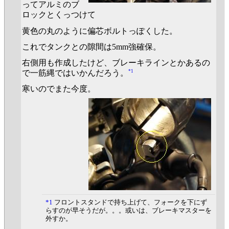
ってアルミのブ
ロックとくっつけて
黄色の丸のように偏芯ボルトっぽくした。
これでタンクとの隙間は5mm強確保。
右側用も作成したけど、ブレーキラインとかあるの
*1
で一筋縄ではいかんだろう。
寒いのでまた今度。
*1
フロントスタンドで持ち上げて、フォークを下にず
らすのが早そうだが。。。或いは、ブレーキマスターを
外すか。