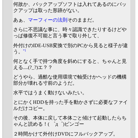
何故か、バックアップソフトは入れてあるのにバッ
クアップは取った形跡がない。
あぁ、
マーフィーの法則
そのままだ。
さらに不思議な事に、時々認識できたりするけどや
っぱ修復不可能と言う事で取り外して、
外付けのIDE-USB変換で別のPCから見ると様子が違
*1
う。
何となく手で持つ角度を斜めにすると、ちゃんと見
える....(?_?)エ？？
どうやら、過酷な使用環境で軸受けかヘッドの機構
部分が壊れる寸前のようだ。
水平ではうまく動けないみたい。
とにかくHDDを持った手を動かさずに必要なファイ
ルだけコピー。
その後、本体に戻して本体ごと傾けて起動したらち
ゃんと読める！( ゜д゜)ビンゴー
２時間かけて外付けDVDにフルバックアップ。