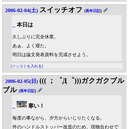
スイッチオフ
2006-02-04(土)
[
長年日記
]
_
本日は
久しぶりに完全休業。
あぁ、よく寝た。
明日は論文発表資料を完成させよう。
[
ツッコミを入れる
]
((( ；゜Д゜)))ガクガクブル
2006-02-05(日)
ブル
[
長年日記
]
_
寒い！
毎度の事ながら、夕方からいじりたくなる。
件のハンドルストッパー改造のため、現物合わせで