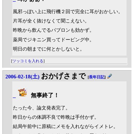
風邪っぽい上に飛行機２回で完全に耳がおかしい。
片耳が全く抜けなくて聞こえない。
昨晩から飲んでるパブロンも効かず。
薬局でジキニン買ってドーピング中。
明日の朝までに何とかしないと。
[
ツッコミを入れる
]
おかげさまで
2006-02-18(土)
[
長年日記
]
_
無事終了！
たった今、論文発表完了。
昨日からの体調不良で昨晩は手付かず。
結局午前中に原稿にメモを入れながらイメトレ。