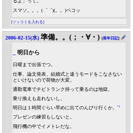
るよ」って。
スマソ。。。(゜゜)(。。)ペコッ
[
ツッコミを入れる
]
準備。。(；・∀・)
2006-02-15(水)
[
長年日記
]
_
明日から
日曜まで出張でつ。
仕事、論文発表、結婚式と違うモードをこなさない
といけないので荷物が大変。
通勤電車でチビトランク持って乗るのは地獄。
乗り換えも走れないし。
*1
明日は１時間ぐらい早めに出てのんびり行くか。
プレゼンの練習もしないと。
飛行機の中でイメトレだな。