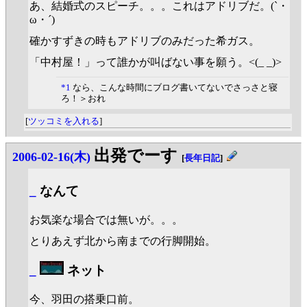
あ、結婚式のスピーチ。。。これはアドリブだ。(`・
ω・´)
確かすずきの時もアドリブのみだった希ガス。
「中村屋！」って誰かが叫ばない事を願う。<(_ _)>
*1
なら、こんな時間にブログ書いてないでさっさと寝
ろ！＞おれ
[
ツッコミを入れる
]
出発でーす
2006-02-16(木)
[
長年日記
]
_
なんて
お気楽な場合では無いが。。。
とりあえず北から南までの行脚開始。
_
ネット
今、羽田の搭乗口前。