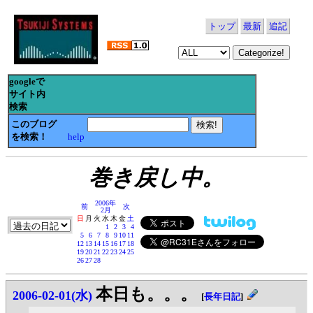
トップ
最新
追記
googleで
サイト内
検索
このブログ
を検索！
help
巻き戻し中。
2006年
前
次
2月
日
月
火
水
木
金
土
1
2
3
4
5
6
7
8
9
10
11
12
13
14
15
16
17
18
19
20
21
22
23
24
25
26
27
28
本日も。。。
2006-02-01(水)
[
長年日記
]