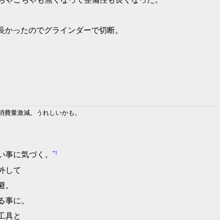
ど長かったのでグラインダーで切断。
消費量激減。うれしいかも。
*1
い事に気づく。
外して
避。
る事に。
工具と