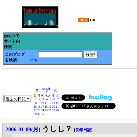
googleで
サイト内
検索
このブログ
を検索！
help
2006年
前
次
1月
日
月
火
水
木
金
土
1
2
3
4
5
6
7
8
9
10
11
12
13
14
15
16
17
18
19
20
21
22
23
24
25
26
27
28
29
30
31
うしし？
2006-01-09(月)
[
長年日記
]