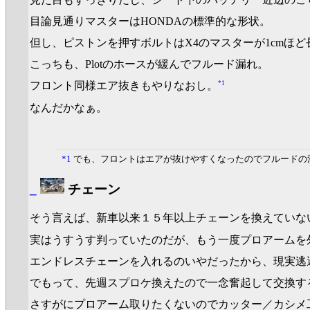
目論見通りマスターはHONDAの標準的な形状。
但し、ピストンを押すボルトはX4のマスターが1cmほ
こっちも、Plotのホースが緩んでフルード漏れ。
*1
フロント同様エア抜きもやりなおし。
なんだかなぁ。
*1
でも、フロントはエアが抜けやすくなったのでフルードの
_
チェーン
そう言えば、新車以来１５年以上チェーンを換えていな
実はうすうす判っていたのだが、もう一度プロアームを
エンドレスチェーンを入れるのいやだったから、現実逃
でもって、先週スプロケ換えたので一念奮起して交換す
さすがにプロアーム取りたくないのでカッター／カシメ