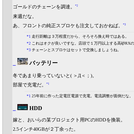
*2
ゴールドのチェーンを調達。
来週だな。
*3
あ、フロントの純正スプロケも注文しておかねば。
*1
走行距離は３万程度だから、そろそろ換え時ではある。
*2
これはオクが良いですな。店頭で１万円以上する高砂RXのゴ
*3
チェーンとスプロケはセットで交換しましょうね。
_
バッテリー
冬であまり乗っていないと( ＞Д＜；)。
*1
部屋で充電だ。
*1
25年前に作った定電圧電源で充電。電流調整が面倒だな。
_
HDD
嫁と、おいらの某プロジェクト用PCのHDDを換装。
2.5インチ40GBが２丁余った。