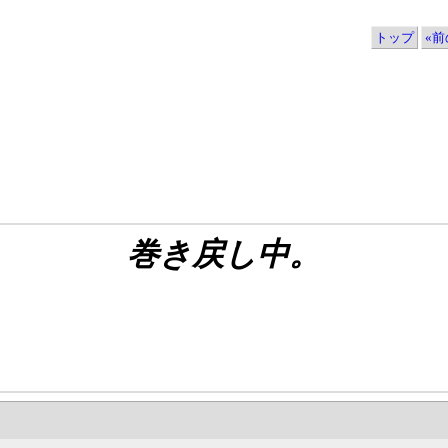
トップ
«前の
巻き戻し中。