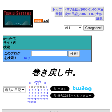
トップ
«前の日記(2006-01-05(木))
最新
次の日記(2006-01-07(土))»
編集
googleで
サイト内
検索
このブログ
を検索！
help
巻き戻し中。
2006年
前
次
1月
日
月
火
水
木
金
土
1
2
3
4
5
6
7
8
9
10
11
12
13
14
15
16
17
18
19
20
21
22
23
24
25
26
27
28
29
30
31