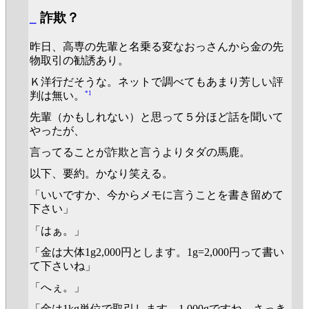
_
詐欺？
昨日、高専の先輩と名乗る変なおっさんから金の先
物取引の勧誘あり。
Ｋ洋行だそうな。ネットで調べてもあまり芳しい評
*1
判は無い。
先輩（かもしれない）と思って５分ほど話を聞いて
やったが、
言ってることが詐欺と言うよりタダの馬鹿。
以下、要約。かなり笑える。
「いいですか、今からメモに言うことを書き留めて
下さい」
「はぁ。」
「金は大体1g2,000円とします。1g=2,000円って書い
て下さいね」
「へぇ。」
「金は1kg単位で取引します。1,000gですね。さっき