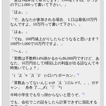
の下に1,000って書いて下さい。」
「ほぉ。」
「で、あなたが参加される場合、１口は最低10万円
なんですよ。10万円って書いて下さい。」
「はぁ。」
「でね、100円値上がりしたらどうなると思います？
100円×1,000で10万円ですよ。」
「へぇ。」
「実際は手数料14%掛かるから86,000円ですけど、あ
なた、10万円出して8割以上の利益が出る話なんて今
時無いでしょ？」
*2
「(゜Д゜≡゜Д゜)? (○口○*) ポーカン」
「算数あってないんじゃ(#゜Д゜)ゴルァ!!。。。ガチ
ャン」 糸冬 了..._〆(゜▽゜*)
*3
今時小学生でも引っ掛からないと思うぞ。
でも、会社でこの話をしたら計算できずに混乱する
*4