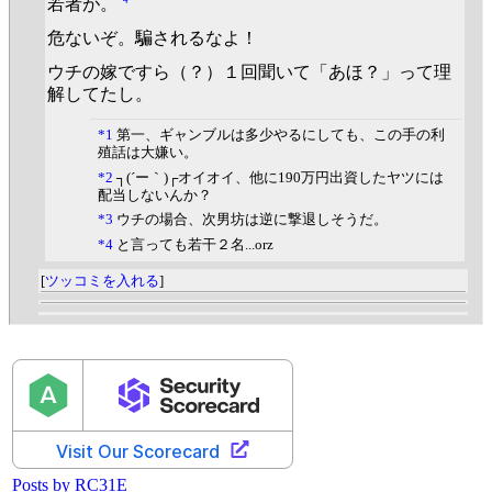
若者が。
危ないぞ。騙されるなよ！
ウチの嫁ですら（？）１回聞いて「あほ？」って理
解してたし。
*1
第一、ギャンブルは多少やるにしても、この手の利
殖話は大嫌い。
*2
┐(´ー｀)┌オイオイ、他に190万円出資したヤツには
配当しないんか？
*3
ウチの場合、次男坊は逆に撃退しそうだ。
*4
と言っても若干２名...orz
[
ツッコミを入れる
]
Posts by RC31E