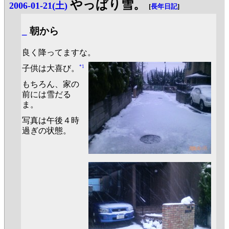
やっぱり雪。
2006-01-21(土)
[
長年日記
]
_
朝から
良く降ってますな。
*1
子供は大喜び。
もちろん、家の
前には雪だる
ま。
写真は午後４時
過ぎの状態。