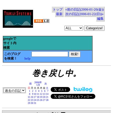
トップ
«前の日記(2006-01-20(金))
最新
次の日記(2006-01-22(日))»
編集
googleで
サイト内
検索
このブログ
を検索！
help
巻き戻し中。
2006年
前
次
1月
日
月
火
水
木
金
土
1
2
3
4
5
6
7
8
9
10
11
12
13
14
15
16
17
18
19
20
21
22
23
24
25
26
27
28
29
30
31