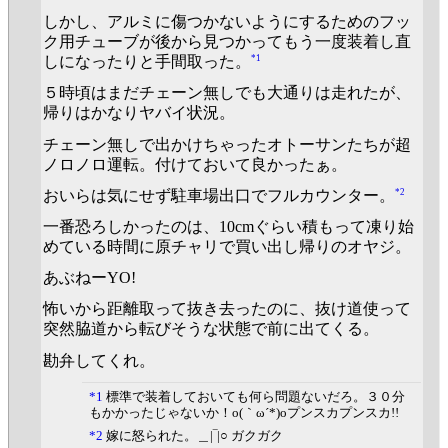
しかし、アルミに傷つかないようにするためのフッ
ク用チューブが後から見つかってもう一度装着し直
*1
しになったりと手間取った。
５時頃はまだチェーン無しでも大通りは走れたが、
帰りはかなりヤバイ状況。
チェーン無しで出かけちゃったオトーサンたちが超
ノロノロ運転。付けておいて良かったぁ。
*2
おいらは気にせず駐車場出口でフルカウンター。
一番恐ろしかったのは、10cmぐらい積もって凍り始
めている時間に原チャリで買い出し帰りのオヤジ。
あぶねーYO!
怖いから距離取って抜き去ったのに、抜け道使って
突然脇道から転びそうな状態で前に出てくる。
勘弁してくれ。
*1
標準で装着しておいても何ら問題ないだろ。３０分
もかかったじゃないか！o(｀ω´*)oプンスカプンスカ!!
*2
嫁に怒られた。＿|‾|○ ガクガク