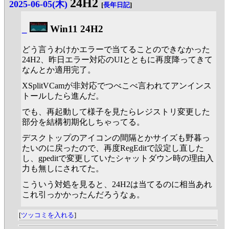
24H2
2025-06-05(木)
[
長年日記
]
_
Win11 24H2
どう言うわけかエラーで当てることのできなかった
24H2、昨日エラー対応のUIとともに再度降ってきて
なんとか適用完了。
XSplitVCamが非対応でつべこべ言われてアンインス
トールしたら進んだ。
でも、再起動して様子を見たらレジストリ変更した
部分を結構初期化しちゃってる。
デスクトップのアイコンの間隔とかサイズも野暮っ
たいのに戻ったので、再度RegEditで設定し直した
し、gpeditで変更していたシャットダウン時の理由入
力も無しにされてた。
こういう対処を見ると、24H2は当てるのに相当あれ
これ引っかかったんだろうなぁ。
[
ツッコミを入れる
]