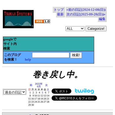
トップ
«前の日記(2024-12-08(日))
最新
次の日記(2025-09-28(日))»
編集
googleで
サイト内
検索
このブログ
を検索！
help
巻き戻し中。
2025年
前
次
6月
日
月
火
水
木
金
土
1
2
3
4
5
6
7
8
9
10
11
12
13
14
15
16
17
18
19
20
21
22
23
24
25
26
27
28
29
30