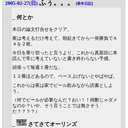
ふぅ。。。
2005-02-27(日)
[
長年日記
]
_
何とか
本日の論文打合せをクリア。
夜は考えるだけ考えて、朝起きてから一発勝負でＡ
４を２枚。
今日を乗り切ったと言うより、これから真面目に本
読んで常に考えていないと書き終わらない予感。
頑張って毎週１冊だな。
１２冊ほどあるので、ペース上げないとやばやば。
これからは夜は家でビール飲みながら読書としよ
う。
（何でビールが必要なんだ？おい！！焼酎じゃダメ
なのか？いや、そう言うことでは無さそう
だ？？？？）
_
さてさてオーリンズ