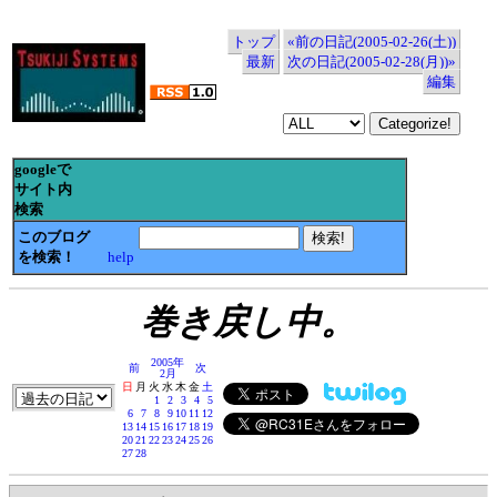
トップ
«前の日記(2005-02-26(土))
最新
次の日記(2005-02-28(月))»
編集
googleで
サイト内
検索
このブログ
を検索！
help
巻き戻し中。
2005年
前
次
2月
日
月
火
水
木
金
土
1
2
3
4
5
6
7
8
9
10
11
12
13
14
15
16
17
18
19
20
21
22
23
24
25
26
27
28