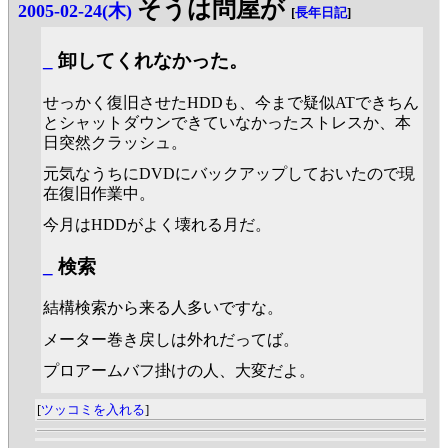
そうは問屋が
2005-02-24(木)
[
長年日記
]
_
卸してくれなかった。
せっかく復旧させたHDDも、今まで疑似ATできちん
とシャットダウンできていなかったストレスか、本
日突然クラッシュ。
元気なうちにDVDにバックアップしておいたので現
在復旧作業中。
今月はHDDがよく壊れる月だ。
_
検索
結構検索から来る人多いですな。
メーター巻き戻しは外れだってば。
プロアームバフ掛けの人、大変だよ。
[
ツッコミを入れる
]