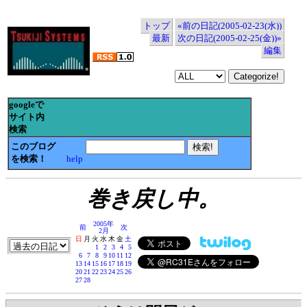
トップ
«前の日記(2005-02-23(水))
最新
次の日記(2005-02-25(金))»
編集
googleで
サイト内
検索
このブログ
を検索！
help
巻き戻し中。
2005年
前
次
2月
日
月
火
水
木
金
土
1
2
3
4
5
6
7
8
9
10
11
12
13
14
15
16
17
18
19
20
21
22
23
24
25
26
27
28