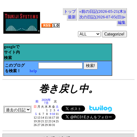
トップ
«前の日記(2026-05-21(木))
最新
次の日記(2026-07-05(日))»
編集
googleで
サイト内
検索
このブログ
を検索！
help
巻き戻し中。
2026年
前
次
7月
日
月
火
水
木
金
土
1
2
3
4
5
6
7
8
9
10
11
12
13
14
15
16
17
18
19
20
21
22
23
24
25
26
27
28
29
30
31