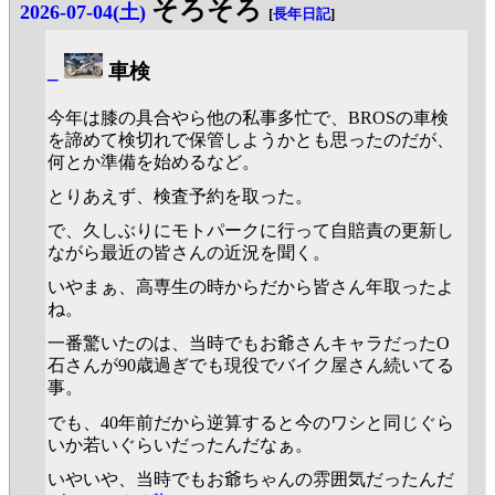
そろそろ
2026-07-04(土)
[
長年日記
]
_
車検
今年は膝の具合やら他の私事多忙で、BROSの車検
を諦めて検切れで保管しようかとも思ったのだが、
何とか準備を始めるなど。
とりあえず、検査予約を取った。
で、久しぶりにモトパークに行って自賠責の更新し
ながら最近の皆さんの近況を聞く。
いやまぁ、高専生の時からだから皆さん年取ったよ
ね。
一番驚いたのは、当時でもお爺さんキャラだったO
石さんが90歳過ぎでも現役でバイク屋さん続いてる
事。
でも、40年前だから逆算すると今のワシと同じぐら
いか若いぐらいだったんだなぁ。
いやいや、当時でもお爺ちゃんの雰囲気だったんだ