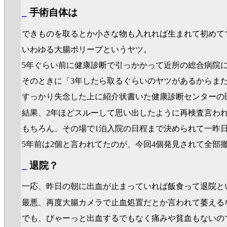
_
手術自体は
できものを取るとか小さな物も入れれば生まれて初めて
いわゆる大腸ポリープというヤツ。
5年ぐらい前に健康診断で引っかかって近所の総合病院
そのときに「3年したら取るぐらいのヤツがあるからま
すっかり失念した上に紹介状書いた健康診断センターの
結果、2年ほどスルーして思い出したように再検査言わ
もちろん、その場で1泊入院の日程まで決められて一昨
5年前は2個と言われてたのが、今回4個発見されて全部
_
退院？
一応、昨日の朝に出血が止まっていれば飯食って退院と
最悪、再度大腸カメラで止血処置だとか言われて萎える
でも、びゃーっと出血するでもなく痛みや貧血もないの