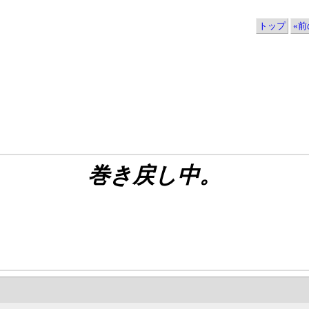
トップ
«前の
巻き戻し中。