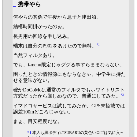
_
携帯やら
何やらの関係で午後から息子と津田沼。
結構時間掛かったのぉ。
長男用の回線を申し込み。
*1
端末は自分のP902をあげたので無料。
当然フィルタあり。
でも、i-menu限定じゃググる事すらままならない。
困ったときの情報源にもならなきゃ、中学生に持た
せる意味がない。
確かDoCoMoは通常のフィルタでもホワイトリスト
*2
方式だったから厳しめなので、普通にしてみた。
イマドコサービスは試してみたが、GPS未搭載では
誤差100mどころじゃない。
まぁ、目安程度だな。
*1
本人も黒ボディにSUBARUの黄色いロゴは気に入っ