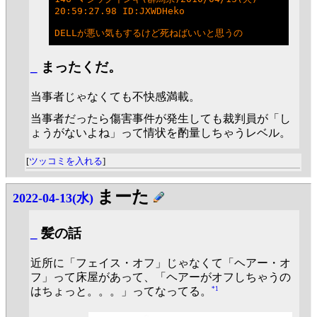
20:59:27.98 ID:JXWDHeko

_
まったくだ。
当事者じゃなくても不快感満載。
当事者だったら傷害事件が発生しても裁判員が「し
ょうがないよね」って情状を酌量しちゃうレベル。
[
ツッコミを入れる
]
まーた
2022-04-13(水)
_
髪の話
近所に「フェイス・オフ」じゃなくて「ヘアー・オ
フ」って床屋があって、「ヘアーがオフしちゃうの
*1
はちょっと。。。」ってなってる。