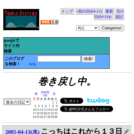
トップ
«前の日(04-12)
最新
次の
日(04-14)»
追記
googleで
サイト内
検索
このブログ
を検索！
help
巻き戻し中。
2005年
前
次
4月
日
月
火
水
木
金
土
1
2
3
4
5
6
7
8
9
10
11
12
13
14
15
16
17
18
19
20
21
22
23
24
25
26
27
28
29
30
こっちはこれから１３日
2005-04-13(水)