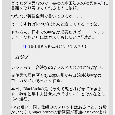
*1
どうせダメ元なので、会社の米国法人の社長さん
に
書類を取り寄せてくれるように依頼。
つたない英語全開で書いてみるか。。。
うまくすれば$720がほとんど還ってくるそうな。
もちろん、日本での申告が必要だけど、ローンレン
ジャーなおいらにはカスリもしないと思われ。
*1
弁護士資格あるんだけど、どこの？？？
_
カジノ
カジノって、合法なのはラスベガスだけではない。
先住民族居住区もある意味州からは治外法権なの
で、カジノがあったりする。
本日、BlackJackの鬼（敢えて鬼と呼ばせて頂きま
す。執念と集中力は並大抵ではない）とそんなとこ
ろへ遠征。
LVと違い、同じ仕組みのスロットはあるけど、分母
が少なくてSuperJackpotの積算額が普通のJackpotより