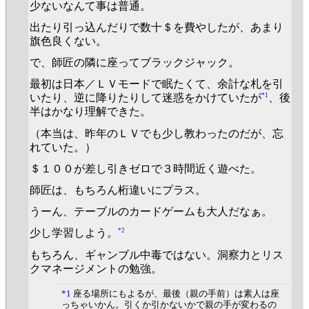
少ないなんて事は普通。
出たり引っ込んだりで数十＄を費やしたが、あまり
旗色良くない。
で、師匠の隣に座ってブラックジャック。
最初は日本／ＬＶモードで眠たくて、余計な札を引
*1
いたり、逆に降りたりして迷惑をかけていたが
、後
半はかなり理解できた。
（本当は、昨年のＬＶでも少し教わったのだが、忘
れていた。）
＄１００が差し引きゼロで３時間近く遊べた。
師匠は、もちろん桁違いにプラス。
うーん、テーブルのカードゲームも大人だなぁ。
*2
少し学習しよう。
もちろん、ギャンブル中毒ではない。洞察力とリス
クマネージメントの勉強。
*1
座る場所にもよるが、最後（親の手前）は素人は座
っちゃいかん。引くか引かないかで親の手が変わるの