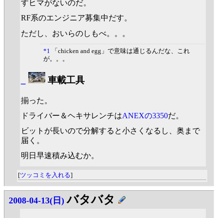
すヒマがないのだ。
RF系のエンジニア募集中だす。
ただし、おいらのしもべ。。。
*1
「chicken and egg」で意味は通じるんだな、これ
が。。。
_
車載工具
揃った。
ドライバー＆ヘキサレンチは
ANEXの3350
だ。
ビットが長いので分解すると小さくなるし、奥まで
届く。
明日早速積み込むか。
[
ツッコミを入れる
]
バタバタ
2008-04-13(日)