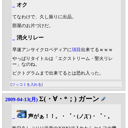
_
オク
てなわけで、久し振りに出品。
部屋のお片づけだ。
_
消火リレー
早速アンサイクロペディアに
項目
出来てるｗｗｗ
やっぱりタイトルは「エクストリーム・聖火リレ
ー」なのね。
ピクトグラムまで出来てるとは恐れ入った。
[
ツッコミを入れる
]
Σ(・∀・*；) ガーン
2009-04-13(月)
_
声がぁ！！。・゜・(ノД`)・゜・。