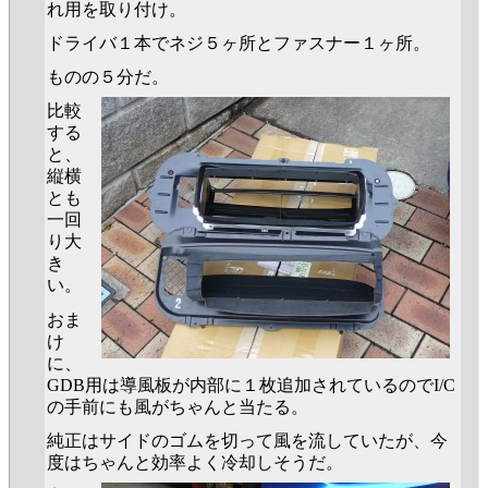
れ用を取り付け。
ドライバ１本でネジ５ヶ所とファスナー１ヶ所。
ものの５分だ。
比較
する
と、
縦横
とも
一回
り大
き
い。
おま
け
に、
GDB用は導風板が内部に１枚追加されているのでI/C
の手前にも風がちゃんと当たる。
純正はサイドのゴムを切って風を流していたが、今
度はちゃんと効率よく冷却しそうだ。