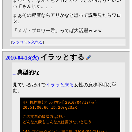
まったく、なんでもメガとかテラとか付けりゃいい
ってもんじゃ。。。
まぁその程度ならアリかなと思って説明見たらワロ
タ。
「メガ・ブロワー君」ってば大活躍ｗｗｗ
[
ツッコミを入れる
]
イラッとする
2010-04-13(火)
_
典型的な
見ているだけで
イラッと来る
女性の意味不明な挙
動。
47 撹拌棒(アラバマ州)2010/04/13(火) 
20:51:00.66 ID:2Qrg23ZR

この文章の破壊力は凄い

どんな文豪もこんな文は書けないと思う

146 マジックインキ(群馬県)2010/04/13(火) 