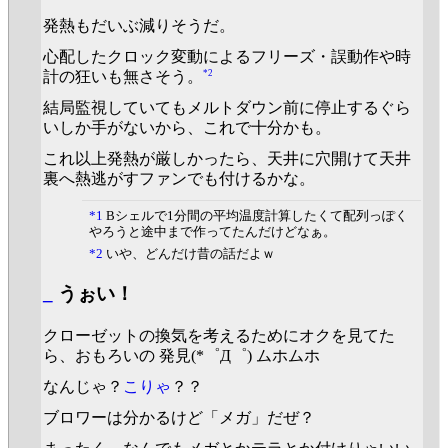
発熱もだいぶ減りそうだ。
心配したクロック変動によるフリーズ・誤動作や時
*2
計の狂いも無さそう。
結局監視していてもメルトダウン前に停止するぐら
いしか手がないから、これで十分かも。
これ以上発熱が厳しかったら、天井に穴開けて天井
裏へ熱逃がすファンでも付けるかな。
*1
Bシェルで1分間の平均温度計算したくて配列っぽく
やろうと途中まで作ってたんだけどなぁ。
*2
いや、どんだけ昔の話だよｗ
_
うぉい！
クローゼットの換気を考えるためにオクを見てた
ら、おもろいの 発見(*゜Д゜) ムホムホ
なんじゃ？
こりゃ
？？
ブロワーは分かるけど「メガ」だぜ？