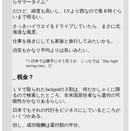
*1
らサマータイム
だけど、緯度も高いし、LVより西なので夜８時ぐら
いまで明るい。
さっきハイウエイをドライブしていたら、まさに北
海道な風景。
仕事を抜きにしても家族と旅行してみたいかも。
治安もかなり平均よりは良いみたい。
*1
日本では勝手にそう言うが、こっちでは「Day light
saving time」だ
_
税金？
ＬＶで取られたJackpotの３割は、何だかしゃくに障
るので検索したところ、非米国居住者なら還付の可
能性がかなりあるらしい。
日本でもそれの代行をビジネスにしているところが
いくつかある。
但し、成功報酬は還付額の半分。