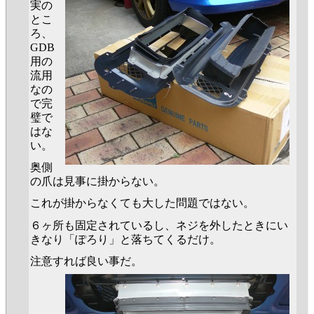
実の
とこ
ろ、
GDB
用の
流用
なの
で完
璧で
はな
い。
奥側
の爪は見事に掛からない。
これが掛からなくても大した問題ではない。
６ヶ所も固定されているし、ネジを外したときにい
きなり「ぽろり」と落ちてくるだけ。
注意すれば良い事だ。