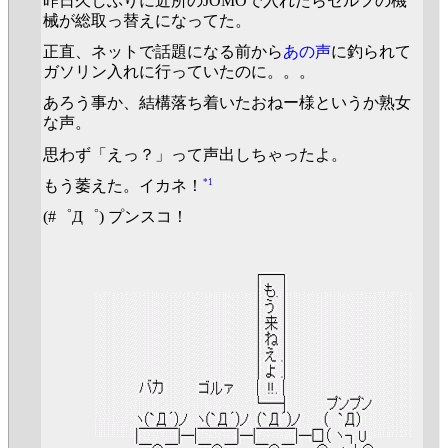
昨日久しぶりに近所のJOMOで入れたらセルフの機
械が総取っ替えになってた。
正直、ネットで話題になる前から
あの声
に釣られて
ガソリン入れに行っていたのに。。。
あろう事か、結構落ち着いたおねー様というか熟女
な声。
思わず「えっ？」って声出しちゃったよ。
*1
もう萎えた。イカネ！
(#゜Д゜) プンスコ！