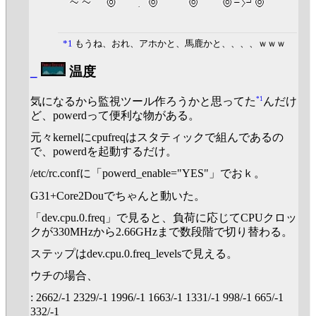
*1
もうね、おれ、アホかと、馬鹿かと、、、、ｗｗｗ
_
温度
*1
気になるから監視ツール作ろうかと思ってた
んだけ
ど、powerdって便利な物がある。
元々kernelにcpufreqはスタティックで組んであるの
で、powerdを起動するだけ。
/etc/rc.confに「powerd_enable="YES"」でおｋ。
G31+Core2Douでちゃんと動いた。
「dev.cpu.0.freq」で見ると、負荷に応じてCPUクロッ
クが330MHzから2.66GHzまで数段階で切り替わる。
ステップはdev.cpu.0.freq_levelsで見える。
ウチの場合、
: 2662/-1 2329/-1 1996/-1 1663/-1 1331/-1 998/-1 665/-1
332/-1