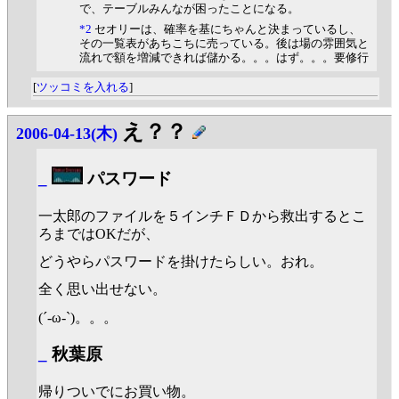
で、テーブルみんなが困ったことになる。
*2
セオリーは、確率を基にちゃんと決まっているし、
その一覧表があちこちに売っている。後は場の雰囲気と
流れで額を増減できれば儲かる。。。はず。。。要修行
[
ツッコミを入れる
]
え？？
2006-04-13(木)
_
パスワード
一太郎のファイルを５インチＦＤから救出するとこ
ろまではOKだが、
どうやらパスワードを掛けたらしい。おれ。
全く思い出せない。
(´-ω-`)。。。
_
秋葉原
帰りついでにお買い物。