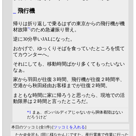
_
飛行機
帰りは折り返しで乗るはずの東京からの飛行機が機
*1
材故障
のため急遽振り替え。
逆に30分早いJALになった。
おかげで、ゆっくりそばを食っていたところを慌て
てカウンターへ。
それにしても、移動時間ばかり多くてもったいない
なぁ。
家から羽田が往復３時間、飛行機が往復２時間半、
空港から秋田経由お客様までが往復２時間。
まともな時間に家に帰ろうと思ったら、現地での活
動限界は２時間と言ったところだ。
*1
まぁ、ボンバルディアじゃないから胴体着陸はない
だろうけど
本日のツッコミ(全1件) [
ツッコミを入れる
]
_
たか＠金沢も
[同じ様なかんじですた。夜行電車で作業に行った