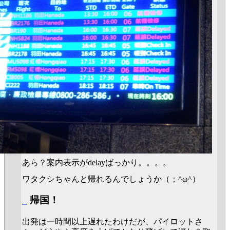
あら？案内表示がdelayばっかり。。。。
ワタクシちゃんと帰れるんでしょうか（；^ω^）
_
帰国！
出発は一時間以上遅れたわけだが、パイロットさ