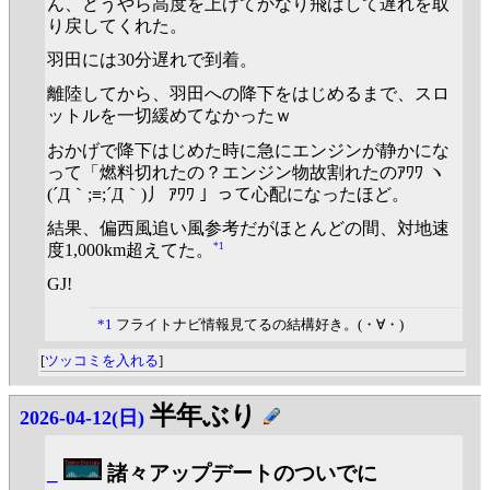
ん、どうやら高度を上げてかなり飛ばして遅れを取
り戻してくれた。
羽田には30分遅れで到着。
離陸してから、羽田への降下をはじめるまで、スロ
ットルを一切緩めてなかったｗ
おかげで降下はじめた時に急にエンジンが静かにな
って「燃料切れたの？エンジン物故割れたのｱﾜﾜ ヽ
(´Д｀;≡;´Д｀)丿 ｱﾜﾜ 」って心配になったほど。
結果、偏西風追い風参考だがほとんどの間、対地速
*1
度1,000km超えてた。
GJ!
*1
フライトナビ情報見てるの結構好き。(・∀・)
[
ツッコミを入れる
]
半年ぶり
2026-04-12(日)
_
諸々アップデートのついでに