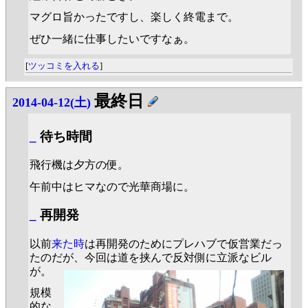
マグロ旨かったですし、楽しく終電まで。
ぜひ一緒に仕事したいですなぁ。
[
ツッコミを入れる
]
最終日
2014-04-12(土)
_
待ち時間
飛行機は夕方の便。
午前中はヒマなので光華商場に。
_
再開発
以前
来た時
は再開発のためにプレハブで仮営業だっ
たのだが、今回は道を挟んで反対側に立派なビル
が。
規模
的な