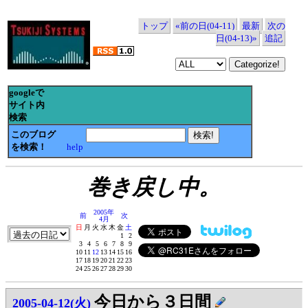
トップ
«前の日(04-11)
最新
次の
日(04-13)»
追記
googleで
サイト内
検索
このブログ
を検索！
help
巻き戻し中。
2005年
前
次
4月
日
月
火
水
木
金
土
1
2
3
4
5
6
7
8
9
10
11
12
13
14
15
16
17
18
19
20
21
22
23
24
25
26
27
28
29
30
今日から３日間
2005-04-12(火)