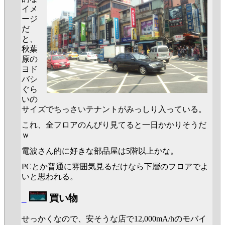
イメ
ージ
だ
と、
秋葉
原の
ヨド
バシ
ぐら
いの
サイズでちっさいテナントがみっしり入っている。
これ、全フロアのんびり見てると一日かかりそうだ
ｗ
電波さん的に好きな部品屋は5階以上かな。
PCとか普通に雰囲気見るだけなら下層のフロアでよ
いと思われる。
_
買い物
せっかくなので、安そうな店で12,000mA/hのモバイ