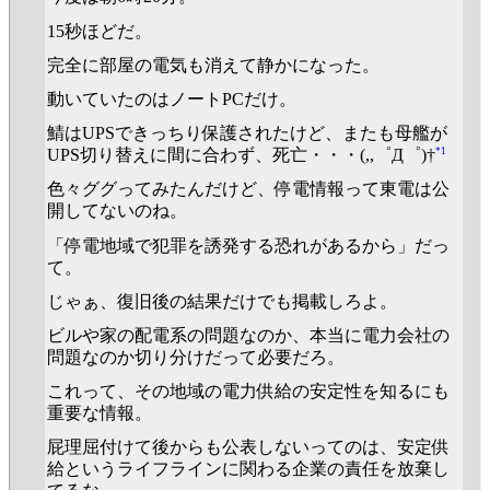
15秒ほどだ。
完全に部屋の電気も消えて静かになった。
動いていたのはノートPCだけ。
鯖はUPSできっちり保護されたけど、またも母艦が
*1
UPS切り替えに間に合わず、死亡・・・(,,゜Д゜)†
色々ググってみたんだけど、停電情報って東電は公
開してないのね。
「停電地域で犯罪を誘発する恐れがあるから」だっ
て。
じゃぁ、復旧後の結果だけでも掲載しろよ。
ビルや家の配電系の問題なのか、本当に電力会社の
問題なのか切り分けだって必要だろ。
これって、その地域の電力供給の安定性を知るにも
重要な情報。
屁理屈付けて後からも公表しないってのは、安定供
給というライフラインに関わる企業の責任を放棄し