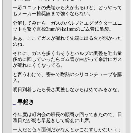
一応ユニットの先端から火が出るけど、どうやって
もメーカー推奨値まで強くならない。
分解してみたら、ガスのバルブとエグゼクターユニ
ットを繋ぐ直径3mm/内径1mmのゴム管に亀裂。
あぁ、ここでガスが漏れて先端に出る火が弱かった
のね。
それに、ガスを多く出そうとバルブの調整を吐出量
多めに回していったらゴム管が曲がって余計にガス
が流れにくくなってる。
と言うわけで、密林で耐熱のシリコンチューブを購
入。
明日到着したら長さ調整しながらはめてみるかな。
_
早起き
今年度は町内会の班長の順番が回ってきたので、日
曜日だが朝も早起きして総会に出席。
一人だと色々面倒だがなんとかこなすしかない（；