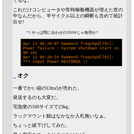
てるな。
これだけコンピュータや常時稼働機器が増えた世の
中なんだから、半サイクル以上の瞬断も含めて統計
出せ!
*1
やっぱ間に合わせの350Wじゃ無理か?
Apr 12 06:20:07 Daemon5 freqshpd[791]: 
Power failure : System shutdown start in 
90 sec

Apr 12 06:20:24 Daemon5 freqshpd[791]: 
_
オク
一番でかい箱のUltra5が売れた。
発送するのも大変だ。
宅急便の160サイズで23kg。
ラックマウント鯖はなかなか入札無いなぁ。
ちょっと値下げしてみた。