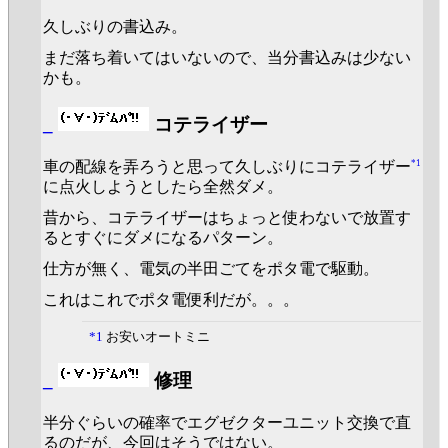
久しぶりの書込み。
まだ落ち着いてはいないので、当分書込みは少ない
かも。
_
コテライザー
*1
車の配線を弄ろうと思って久しぶりにコテライザー
に点火しようとしたら全然ダメ。
昔から、コテライザーはちょっと使わないで放置す
るとすぐにダメになるパターン。
仕方が無く、電気の半田ごてをポタ電で駆動。
これはこれでポタ電便利だが。。。
*1
お安いオートミニ
_
修理
半分ぐらいの確率でエグゼクターユニット交換で直
るのだが、今回はそうではない。