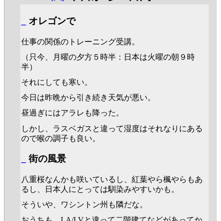
_
オレゴンで
仕事の関係のトレーニング受講。
（只今、月曜の夕方５時半：日本は火曜の朝９時
半）
それにしても寒い。
今日は昨晩から引き続き天気が悪い。
昼過ぎにはアラレも降った。
しかし、ラスベガスと違って湿度はそれなりにある
ので喉の調子も良い。
_
街の風景
八重桜なんかも咲いているし、紅葉やら楓やらもあ
るし、日本人にとっては馴染みやすいかも。
そういや、ワシントン州も隣だな。
おうちも、LA/LVと違って二階建てなどがあってか