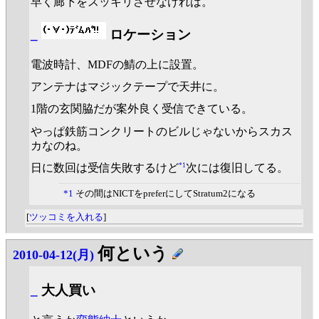
早く廊下をスッキリさせなければ。
_
ロケーション
電波時計、MDFの鯖の上に設置。
アンテナはマジックテープで天井に。
1階の玄関脇だが案外良く受信できている。
やっぱ鉄筋コンクリートのビルじゃないからスカス
カなのね。
*1
日に数回は受信失敗するけど
次には復旧してる。
*1
その間はNICTをpreferにしてStratum2になる
[
ツッコミを入れる
]
何という
2010-04-12(月)
_
大人買い