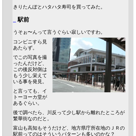
きりたんぽとハタハタ寿司を買ってみた。
_
駅前
うそぉ〜んって言うぐらい寂しいですわ。
コンビニすら見
あたらず。
でこの写真を撮
ったんだけど、
この後反対側は
もう少し栄えて
いる事を発見。
と言っても、イ
トーヨーカ堂が
あるぐらい。
後で調べたら、川反って少し駅から離れたところが
繁華街なのだと。
富山も高知もそうだけど、地方県庁所在地のＪＲの
駅前ってのはそういうパターンも多いのかな？