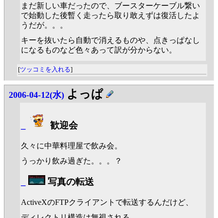
まだ新しい車だったので、ブースターケーブル繋い
で始動した後暫く走ったら取り敢えずは復活したよ
うだが。。。
キーを抜いたら自動で消えるものや、点きっぱなし
になるものなど色々あって訳が分からない。
[
ツッコミを入れる
]
よっぱ
2006-04-12(水)
_
歓迎会
久々に中華料理屋で飲み会。
うっかり飲み過ぎた。。。？
_
写真の転送
ActiveXのFTPクライアントで転送するんだけど、
ディレクトリ構造は無視される。