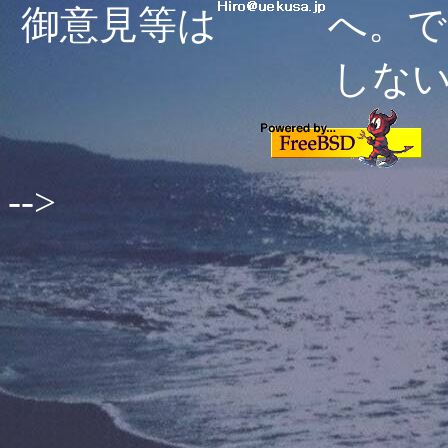
御意見等は
へ。で
しな
-->