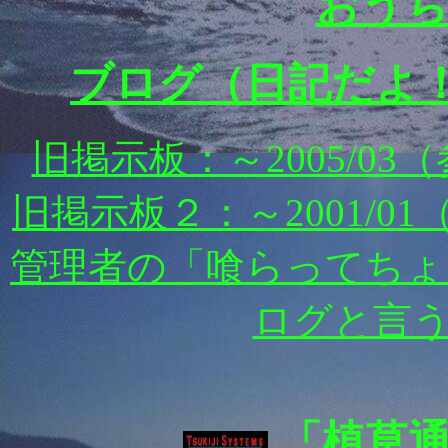
おうち
ブログ（日記だよ
旧掲示板：～2005/0
旧掲示板２：～2001/
管理者の「喰らってちょう
ログと言
「植草通