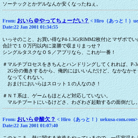
ソーテックとかデルなんか安くなったねぇ。
おいら＠やってちょーだい？
From:
< Hiro（あっと！）ueku
Date:22 Jan 2001 01:34:55
いっそのこと、お買い得なP4-1.3G(RIMM2枚付)とマザボで
合計で１０万円以内に楽勝で収まりまっせ？
シングルタスクなＯＳ／アプリなら、これが一番！
＃マルチプロセスをきちんとハンドリングしてくれれば、P-3の
2G分の働きするから、俺的にはいいんだけど、なかなかそ
なってくれない。
おまけにおいらはスロット１の人なのさ！
＃ＮＴ系は、ゲームもほとんど対応していない。
マルチブートにいるけどさ、わざわざ起動するの面倒だし
おいら＠酸欠？
From:
< Hiro（あっと！）uekusa-com.com>
Date:22 Jan 2001 01:07:40
このところ、熱に関する改造をやっているので、一応室温を