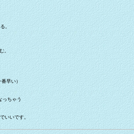
れる。
読む。
一番早い）
なっちゃう
omでいいです。