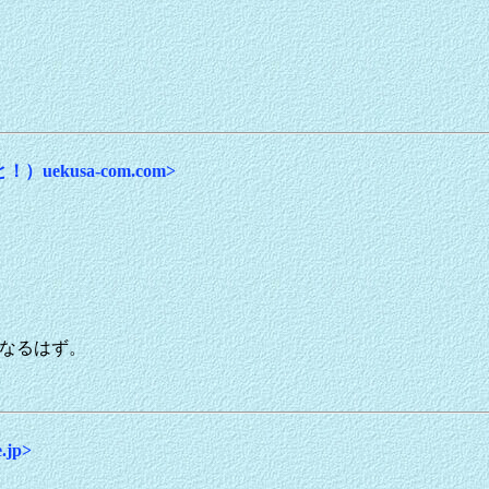
！）uekusa-com.com>
登録になるはず。
.jp>