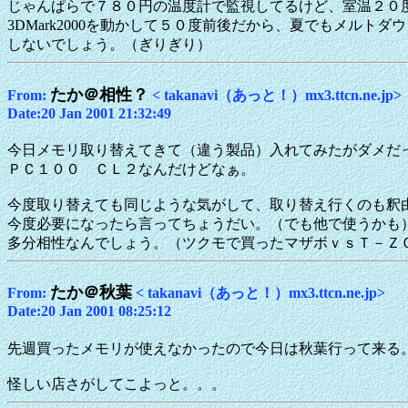
じゃんぱらで７８０円の温度計で監視してるけど、室温２０
3DMark2000を動かして５０度前後だから、夏でもメルトダ
しないでしょう。（ぎりぎり）
たか＠相性？
From:
< takanavi（あっと！）mx3.ttcn.ne.jp>
Date:20 Jan 2001 21:32:49
今日メモリ取り替えてきて（違う製品）入れてみたがダメだ
ＰＣ１００ ＣＬ２なんだけどなぁ。
今度取り替えても同じような気がして、取り替え行くのも釈
今度必要になったら言ってちょうだい。（でも他で使うかも
多分相性なんでしょう。（ツクモで買ったマザボｖｓＴ－Ｚ
たか＠秋葉
From:
< takanavi（あっと！）mx3.ttcn.ne.jp>
Date:20 Jan 2001 08:25:12
先週買ったメモリが使えなかったので今日は秋葉行って来る
怪しい店さがしてこよっと。。。