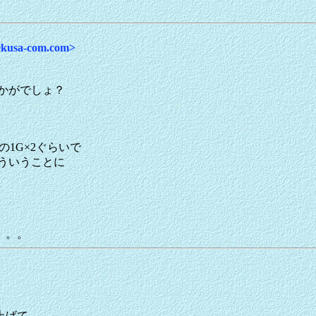
sa-com.com>
いかがでしょ？
1G×2ぐらいで
ういうことに
。。。
上げて