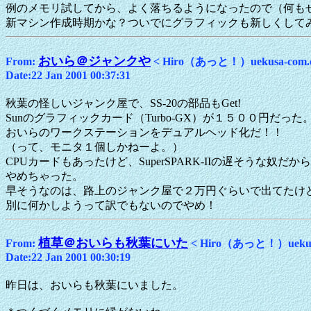
例のメモリ試してから、よく落ちるようになったので（何も
新マシン作成時期かな？ついでにグラフィックも新しくして
おいら＠ジャンクや
From:
< Hiro（あっと！）uekusa-com.
Date:22 Jan 2001 00:37:31
秋葉の怪しいジャンク屋で、SS-20の部品もGet!
Sunのグラフィックカード（Turbo-GX）が１５００円だった
おいらのワークステーションをデュアルヘッド化だ！！
（って、モニタ１個しかねーよ。）
CPUカードもあったけど、SuperSPARK-IIの遅そうな奴だか
やめちゃった。
早そうなのは、路上のジャンク屋で２万円ぐらいで出てたけ
別に何かしようって訳でもないのでやめ！
植草＠おいらも秋葉にいた
From:
< Hiro（あっと！）uekus
Date:22 Jan 2001 00:30:19
昨日は、おいらも秋葉にいました。