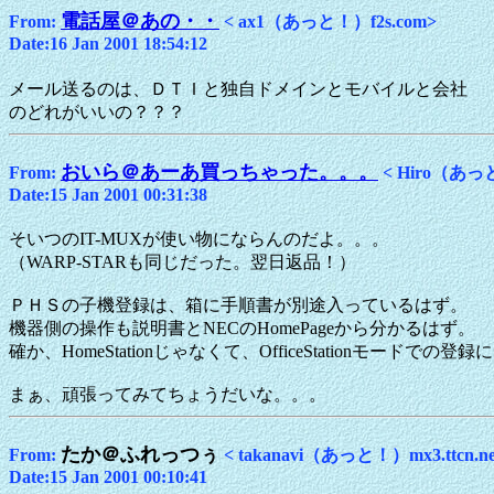
電話屋＠あの・・
From:
< ax1（あっと！）f2s.com>
Date:16 Jan 2001 18:54:12
メール送るのは、ＤＴＩと独自ドメインとモバイルと会社
のどれがいいの？？？
おいら＠あーあ買っちゃった。。。
From:
< Hiro（あっと
Date:15 Jan 2001 00:31:38
そいつのIT-MUXが使い物にならんのだよ。。。
（WARP-STARも同じだった。翌日返品！）
ＰＨＳの子機登録は、箱に手順書が別途入っているはず。
機器側の操作も説明書とNECのHomePageから分かるはず。
確か、HomeStationじゃなくて、OfficeStationモードでの
まぁ、頑張ってみてちょうだいな。。。
たか＠ふれっつぅ
From:
< takanavi（あっと！）mx3.ttcn.ne
Date:15 Jan 2001 00:10:41