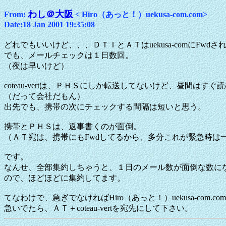
わし＠大阪
From:
< Hiro（あっと！）uekusa-com.com>
Date:18 Jan 2001 19:35:08
どれでもいいけど、、、ＤＴＩとＡＴはuekusa-comにFwdさ
でも、メールチェックは１日数回。
（夜は早いけど）
coteau-vertは、ＰＨＳにしか転送してないけど、昼間はすぐ
（だって会社だもん）
出先でも、携帯の次にチェックする間隔は短いと思う。
携帯とＰＨＳは、返事書くのが面倒。
（ＡＴ宛は、携帯にもFwdしてるから、多分これが緊急時は
です。
なんせ、全部集約しちゃうと、１日のメール数が面倒な数に
ので、ほどほどに集約してます。
てなわけで、急ぎでなければHiro（あっと！）uekusa-com.c
急いでたら、ＡＴ＋coteau-vertを宛先にして下さい。