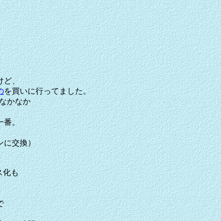
。
けど、
の
を買いに行ってました。
、なかなか
一番。
ンに交換）
ス化も
で