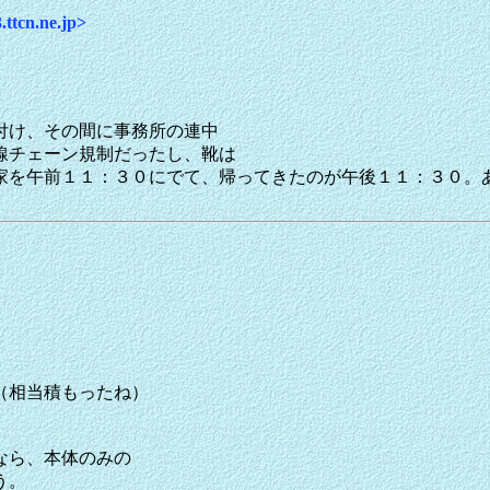
cn.ne.jp>
付け、その間に事務所の連中
線チェーン規制だったし、靴は
家を午前１１：３０にでて、帰ってきたのが午後１１：３０。
（相当積もったね）
なら、本体のみの
う。