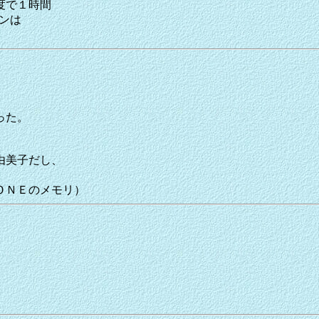
度で１時間
ウンは
った。
由美子だし、
）
ＯＮＥのメモリ）
。