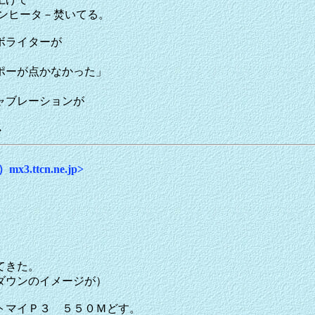
ァンヒータ－焚いてる。
ボライターが
ポーが点かなかった」
ャブレーションが
・
x3.ttcn.ne.jp>
てきた。
ダウンのイメージが）
トマイＰ３ ５５０Ｍどす。