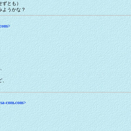
せずとも）
みようかな？
com>
。
ら、
ど、
a-com.com>