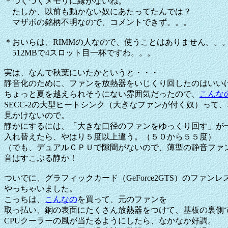
＊つくづくメモリに縁がないね。
たしか、以前も動かない奴にあたってたんでは？
マザボの銘柄不明なので、コメントできず。。。
＊おいらは、RIMMの人なので、使うことはありません。。
512MBで4スロット目一杯ですわ。。。
実は、なんで秋葉にいたかというと・・・
静音化のために、ファンを放熱器をいじくり回したのはいい
ちょっと夏を越えられそうにない雰囲気だったので、
こんな
SECC-2の大型ヒートシンク（大きなファンが付く奴）って
見かけないので。
静かにするには、「大きな口径のファンをゆっくり回す」が
入れ替えたら、やはり５度以上違う。（５０から５５度）
（でも、デュアルＣＰＵで隙間がないので、薄型の静音ファ
音はすこぶる静か！
ついでに、グラフィックカード（GeForce2GTS）のファンレ
やっちゃいました。
こっちは、
こんなの
を買って、元のファンを
取っ払い、銅の表面にたくさん放熱器をつけて、基板の裏側
CPUクーラーの風が当たるようにしたら、なかなか好調。