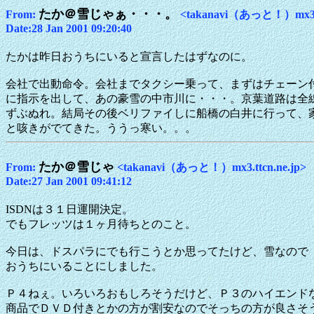
たか＠雪じゃぁ・・・。
From:
<takanavi（あっと！）mx3.tt
Date:28 Jan 2001 09:20:40
たかは昨日おうちにいると宣言したはずなのに。
会社で出動命令。会社までタクシー乗って、まずはチェーン
に指示を出して、あの豪雪の中市川に・・・。京葉道路は全
ずぶぬれ。結局その後ベリファイしに船橋の白井に行って、
と咳きがでてきた。ううっ寒い。。。
たか＠雪じゃ
From:
<takanavi（あっと！）mx3.ttcn.ne.jp>
Date:27 Jan 2001 09:41:12
ISDNは３１日運開決定。
でもフレッツは１ヶ月待ちとのこと。
今日は、ドスパラにでも行こうとか思ってたけど、雪なので
おうちにいることにしました。
Ｐ４ねぇ。いろいろおもしろそうだけど、Ｐ３のハイエンド
商品でＤＶＤ付きとかの方が割安なのでそっちの方が良さそ