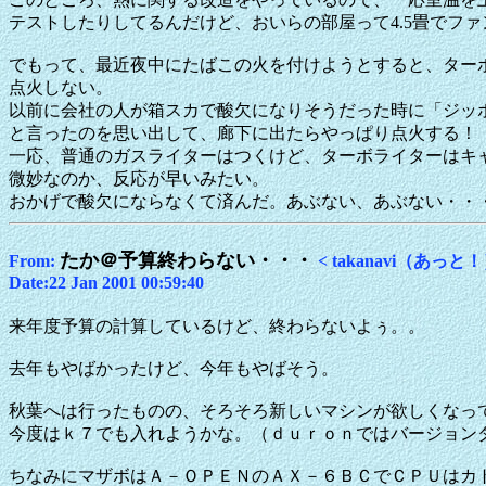
テストしたりしてるんだけど、おいらの部屋って4.5畳でフ
でもって、最近夜中にたばこの火を付けようとすると、ター
点火しない。
以前に会社の人が箱スカで酸欠になりそうだった時に「ジッ
と言ったのを思い出して、廊下に出たらやっぱり点火する！
一応、普通のガスライターはつくけど、ターボライターはキ
微妙なのか、反応が早いみたい。
おかげで酸欠にならなくて済んだ。あぶない、あぶない・・
たか＠予算終わらない・・・
From:
< takanavi（あっと！）m
Date:22 Jan 2001 00:59:40
来年度予算の計算しているけど、終わらないよぅ。。
去年もやばかったけど、今年もやばそう。
秋葉へは行ったものの、そろそろ新しいマシンが欲しくなっ
今度はｋ７でも入れようかな。（ｄｕｒｏｎではバージョン
ちなみにマザボはＡ－ＯＰＥＮのＡＸ－６ＢＣでＣＰＵはカ