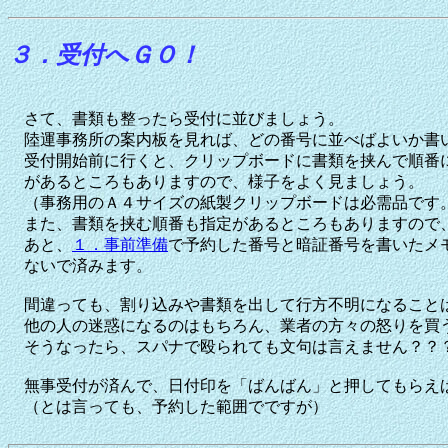
３．受付へＧＯ！
さて、書類も整ったら受付に並びましょう。
陸運事務所の案内板を見れば、どの番号に並べばよいか書
受付開始前に行くと、クリップボードに書類を挟んで順番
があるところもありますので、様子をよく見ましょう。
（事務用のＡ４サイズの紙製クリップボードは必需品です
また、書類を挟む順番も指定があるところもありますので
あと、
１．事前準備
で予約した番号と暗証番号を書いたメ
ないで済みます。
間違っても、割り込みや書類を出して行方不明になること
他の人の迷惑になるのはもちろん、業者の方々の怒りを買
そうなったら、スパナで殴られても文句は言えません？？
無事受付が済んで、日付印を「ばんばん」と押してもらえ
（とは言っても、予約した範囲でですが）